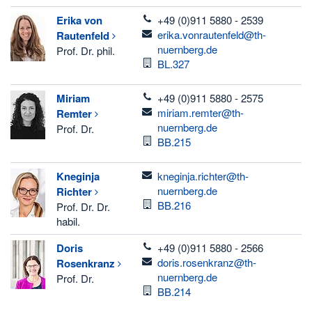
telefon
Erika
von
+49 (0)911 5880 - 2539
email
erika.vonrautenfeld@th-
Rautenfeld
nuernberg.de
Prof. Dr. phil.
Room
BL.327
telefon
Miriam
+49 (0)911 5880 - 2575
email
miriam.remter@th-
Remter
nuernberg.de
Prof. Dr.
Room
BB.215
email
Kneginja
kneginja.richter@th-
nuernberg.de
Richter
Room
BB.216
Prof. Dr. Dr.
habil.
telefon
Doris
+49 (0)911 5880 - 2566
email
doris.rosenkranz@th-
Rosenkranz
nuernberg.de
Prof. Dr.
Room
BB.214