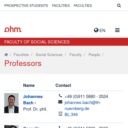
PROSPECTIVE STUDENTS
FACILITIES
FACULTIES
TOGG
EN
NAVIG
FACULTY OF SOCIAL SCIENCES
/
Faculties
/
Social Sciences
/
Faculty
/
People
/
Professors
Name
Contact
telefon
Johannes
+49 (0)911 5880 - 2524
email
johannes.bach@th-
Bach
nuernberg.de
Prof. Dr. phil.
Room
BL.344
telefon