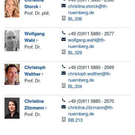
email
christina.storck@th-
Storck
nuernberg.de
Prof. Dr. phil.
Room
BL.336
telefon
Wolfgang
+49 (0)911 5880 - 2577
email
wolfgang.wahl@th-
Wahl
nuernberg.de
Prof. Dr.
Room
BL.329
telefon
Christoph
+49 (0)911 5880 - 2569
email
christoph.walther@th-
Walther
nuernberg.de
Prof. Dr.
Room
BL.334
telefon
Christina
+49 (0)911 5880 - 2570
email
christina.zitzmann@th-
Zitzmann
nuernberg.de
Prof. Dr.
Room
BB.213