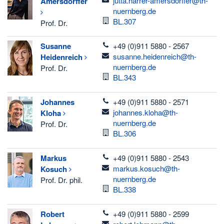
jutta.harrer-amersdorffer@th-
Amersdorffer
nuernberg.de
Room
BL.307
Prof. Dr.
telefon
Susanne
+49 (0)911 5880 - 2567
email
susanne.heidenreich@th-
Heidenreich
nuernberg.de
Prof. Dr.
Room
BL.343
telefon
Johannes
+49 (0)911 5880 - 2571
email
johannes.kloha@th-
Kloha
nuernberg.de
Prof. Dr.
Room
BL.306
telefon
Markus
+49 (0)911 5880 - 2543
email
markus.kosuch@th-
Kosuch
nuernberg.de
Prof. Dr. phil.
Room
BL.338
telefon
Robert
+49 (0)911 5880 - 2599
email