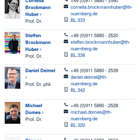
Cornelia
+49 (0)911 5880 - 2590
email
cornelia.brockmannhuber@th-
Brockmann
nuernberg.de
Huber
Room
BL.333
Prof. Dr.
telefon
Steffen
+49 (0)911 5880 - 2520
email
steffen.brockmannhuber@th-
Brockmann
nuernberg.de
Huber
Room
BL.338
Prof. Dr.
telefon
Daniel
Deimel
+49 (0)911 5880 - 2539
email
daniel.deimel@th-
nuernberg.de
Prof. Dr. phil.
Room
BL.342
telefon
Michael
+49 (0)911 5880 - 2528
email
michael.domes@th-
Domes
nuernberg.de
Prof. Dr.
Room
BL.320
telefon