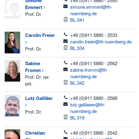
Simone
+49 (0)911 5880 - 2550
email
simone.emmert@th-
Emmert
nuernberg.de
Prof. Dr.
Room
BL.341
telefon
Carolin
Freier
+49 (0)911 5880 - 2533
email
carolin.freier@th-nuernberg.de
Room
BL.334
Prof. Dr.
telefon
Sabine
+49 (0)911 5880 - 2562
email
sabine.fromm@th-
Fromm
nuernberg.de
Prof. Dr. rer.
Room
BL.342
pol.
telefon
Lutz
Galiläer
+49 (0)911 5880 - 2588
email
lutz.galilaeer@th-
nuernberg.de
Prof. Dr.
Room
BL.319
telefon
Christian
+49 (0)911 5880 - 2542
email