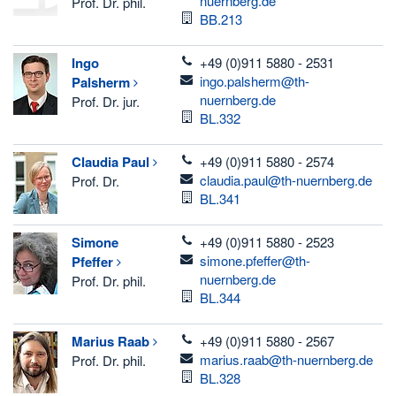
nuernberg.de
Prof. Dr. phil.
Room
BB.213
telefon
Ingo
+49 (0)911 5880 - 2531
email
ingo.palsherm@th-
Palsherm
nuernberg.de
Prof. Dr. jur.
Room
BL.332
telefon
Claudia
Paul
+49 (0)911 5880 - 2574
email
claudia.paul@th-nuernberg.de
Prof. Dr.
Room
BL.341
telefon
Simone
+49 (0)911 5880 - 2523
email
simone.pfeffer@th-
Pfeffer
nuernberg.de
Prof. Dr. phil.
Room
BL.344
telefon
Marius
Raab
+49 (0)911 5880 - 2567
email
marius.raab@th-nuernberg.de
Prof. Dr. phil.
Room
BL.328