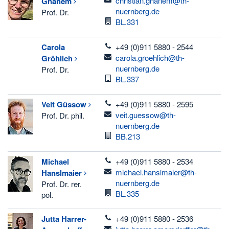
christian.ghanem@th-
Ghanem
nuernberg.de
Prof. Dr.
Room
BL.331
telefon
Carola
+49 (0)911 5880 - 2544
email
carola.groehlich@th-
Gröhlich
nuernberg.de
Prof. Dr.
Room
BL.337
telefon
Veit
Güssow
+49 (0)911 5880 - 2595
email
veit.guessow@th-
Prof. Dr. phil.
nuernberg.de
Room
BB.213
telefon
Michael
+49 (0)911 5880 - 2534
email
michael.hanslmaier@th-
Hanslmaier
nuernberg.de
Prof. Dr. rer.
Room
BL.335
pol.
telefon
Jutta
Harrer-
+49 (0)911 5880 - 2536
email