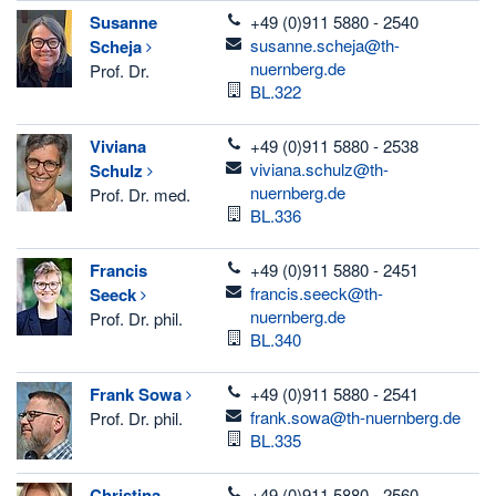
telefon
Susanne
+49 (0)911 5880 - 2540
email
susanne.scheja@th-
Scheja
nuernberg.de
Prof. Dr.
Room
BL.322
telefon
Viviana
+49 (0)911 5880 - 2538
email
viviana.schulz@th-
Schulz
nuernberg.de
Prof. Dr. med.
Room
BL.336
telefon
Francis
+49 (0)911 5880 - 2451
email
francis.seeck@th-
Seeck
nuernberg.de
Prof. Dr. phil.
Room
BL.340
telefon
Frank
Sowa
+49 (0)911 5880 - 2541
email
frank.sowa@th-nuernberg.de
Prof. Dr. phil.
Room
BL.335
telefon
Christina
+49 (0)911 5880 - 2560