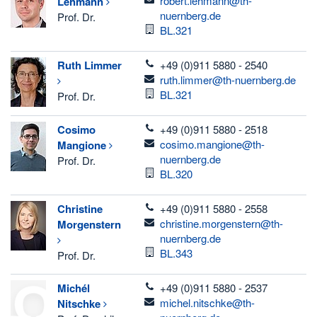
robert.lehmann@th-
Lehmann
nuernberg.de
Prof. Dr.
Room
BL.321
telefon
Ruth
Limmer
+49 (0)911 5880 - 2540
email
ruth.limmer@th-nuernberg.de
Room
BL.321
Prof. Dr.
telefon
Cosimo
+49 (0)911 5880 - 2518
email
cosimo.mangione@th-
Mangione
nuernberg.de
Prof. Dr.
Room
BL.320
telefon
Christine
+49 (0)911 5880 - 2558
email
christine.morgenstern@th-
Morgenstern
nuernberg.de
Room
BL.343
Prof. Dr.
telefon
Michél
+49 (0)911 5880 - 2537
email
michel.nitschke@th-
Nitschke