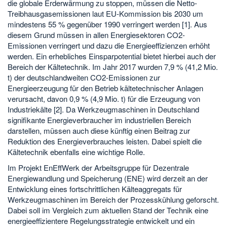
die globale Erderwärmung zu stoppen, müssen die Netto-
Treibhausgasemissionen laut EU-Kommission bis 2030 um
mindestens 55 % gegenüber 1990 verringert werden [1]. Aus
diesem Grund müssen in allen Energiesektoren CO2-
Emissionen verringert und dazu die Energieeffizienzen erhöht
werden. Ein erhebliches Einsparpotential bietet hierbei auch der
Bereich der Kältetechnik. Im Jahr 2017 wurden 7,9 % (41,2 Mio.
t) der deutschlandweiten CO2-Emissionen zur
Energieerzeugung für den Betrieb kältetechnischer Anlagen
verursacht, davon 0,9 % (4,9 Mio. t) für die Erzeugung von
Industriekälte [2]. Da Werkzeugmaschinen in Deutschland
signifikante Energieverbraucher im industriellen Bereich
darstellen, müssen auch diese künftig einen Beitrag zur
Reduktion des Energieverbrauches leisten. Dabei spielt die
Kältetechnik ebenfalls eine wichtige Rolle.
Im Projekt EnEffWerk der Arbeitsgruppe für Dezentrale
Energiewandlung und Speicherung (ENE) wird derzeit an der
Entwicklung eines fortschrittlichen Kälteaggregats für
Werkzeugmaschinen im Bereich der Prozesskühlung geforscht.
Dabei soll im Vergleich zum aktuellen Stand der Technik eine
energieeffizientere Regelungsstrategie entwickelt und ein