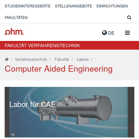
STUDIENINTERESSIERTE
STELLENANGEBOTE
EINRICHTUNGEN
FAKULTÄTEN
NAVIG
DE
AUSK
FAKULTÄT VERFAHRENSTECHNIK
/
Verfahrenstechnik
/
Fakultät
/
Labore
/
Computer Aided Engineering
Labor für CAE