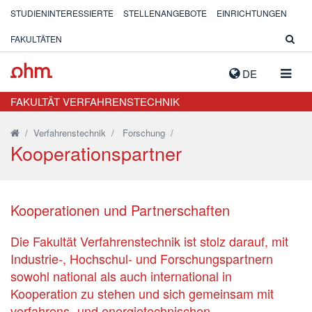
STUDIENINTERESSIERTE
STELLENANGEBOTE
EINRICHTUNGEN
FAKULTÄTEN
NAVIG
DE
AUSK
FAKULTÄT VERFAHRENSTECHNIK
/
Verfahrenstechnik
/
Forschung
/
Kooperationspartner
Kooperationen und Partnerschaften
Die Fakultät Verfahrenstechnik ist stolz darauf, mit
Industrie-, Hochschul- und Forschungspartnern
sowohl national als auch international in
Kooperation zu stehen und sich gemeinsam mit
verfahrens- und energietechnischen