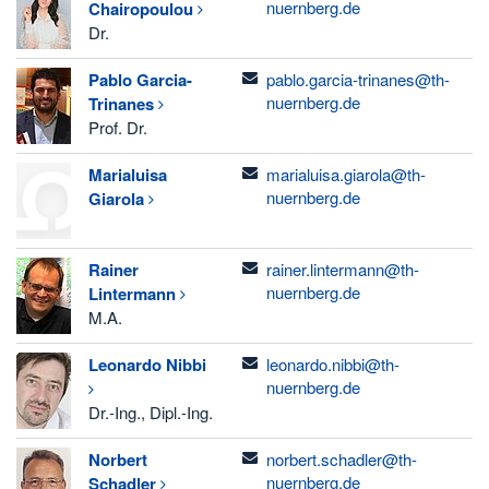
nuernberg.de
Chairopoulou
Dr.
email
Pablo
Garcia-
pablo.garcia-trinanes@th-
nuernberg.de
Trinanes
Prof. Dr.
email
Marialuisa
marialuisa.giarola@th-
nuernberg.de
Giarola
email
Rainer
rainer.lintermann@th-
nuernberg.de
Lintermann
M.A.
email
Leonardo
Nibbi
leonardo.nibbi@th-
nuernberg.de
Dr.-Ing., Dipl.-Ing.
email
Norbert
norbert.schadler@th-
nuernberg.de
Schadler