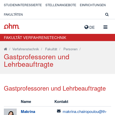
STUDIENINTERESSIERTE
STELLENANGEBOTE
EINRICHTUNGEN
FAKULTÄTEN
NAVIG
DE
AUSK
FAKULTÄT VERFAHRENSTECHNIK
/
Verfahrenstechnik
/
Fakultät
/
Personen
/
Gastprofessoren und
Lehrbeauftragte
Gastprofessoren und Lehrbeauftragte
Name
Kontakt
email
Makrina
makrina.chairopoulou@th-