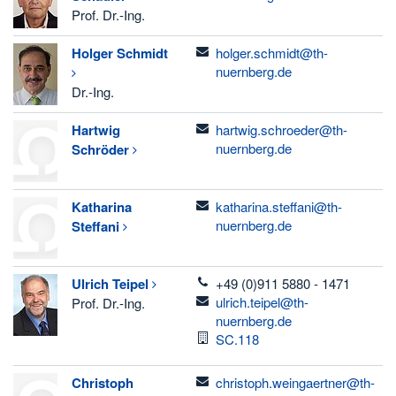
Prof. Dr.-Ing.
email
Holger
Schmidt
holger.schmidt@th-
nuernberg.de
Dr.-Ing.
email
Hartwig
hartwig.schroeder@th-
nuernberg.de
Schröder
email
Katharina
katharina.steffani@th-
nuernberg.de
Steffani
telefon
Ulrich
Teipel
+49 (0)911 5880 - 1471
email
ulrich.teipel@th-
Prof. Dr.-Ing.
nuernberg.de
Raum
SC.118
email
Christoph
christoph.weingaertner@th-