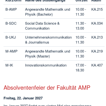
Kurzform
Name des Studiengangs
Uhrzeit
Raum
B-AMP
Angewandte Mathematik und
10.00 -
KA.215
Physik (Bachelor)
11.30
B-SDC
Social Data Science &
11.30 -
KA.034
Communikation
13.00
B-UKJ
Unternehmenskommunikation
10.00 -
KA.213
& Journalismus
11.30
M-AMP
Angewandte Mathematik und
10.00 -
KA.219
Physik (Master)
11.30
M-IK
Innovationskommunikation
17.00 -
KA.407
18.30
Absolventenfeier der Fakultät AMP
Freitag, 22. Januar 2027
Im Januar 2027 findet zum vierten Mal eine gemeinsame