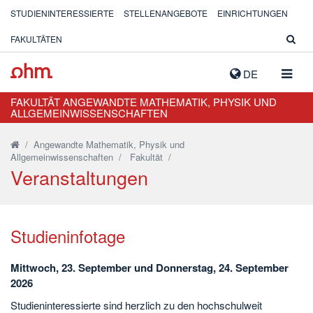
STUDIENINTERESSIERTE
STELLENANGEBOTE
EINRICHTUNGEN
FAKULTÄTEN
NAVIG
DE
AUSK
FAKULTÄT ANGEWANDTE MATHEMATIK, PHYSIK UND
ALLGEMEINWISSENSCHAFTEN
/
Angewandte Mathematik, Physik und
Allgemeinwissenschaften
/
Fakultät
/
Veranstaltungen
Studieninfotage
Mittwoch, 23. September und Donnerstag, 24. September
2026
Studieninteressierte sind herzlich zu den hochschulweit