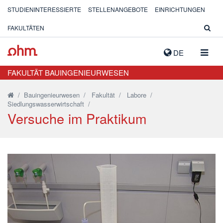
STUDIENINTERESSIERTE
STELLENANGEBOTE
EINRICHTUNGEN
FAKULTÄTEN
NAVIG
DE
AUSK
FAKULTÄT BAUINGENIEURWESEN
/
Bauingenieurwesen
/
Fakultät
/
Labore
/
Siedlungswasserwirtschaft
/
Versuche im Praktikum