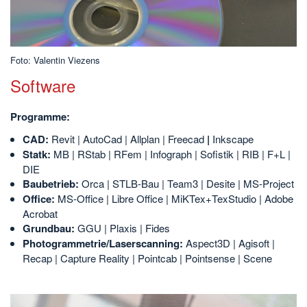
Foto: Valentin Viezens
Software
Programme:
CAD:
Revit |
AutoCad |
Allplan |
Freecad
|
Inkscape
Statk:
MB | RStab | RFem | Infograph | Sofistik | RIB | F+L |
DIE
Baubetrieb:
Orca | STLB-Bau | Team3 | Desite | MS-Project
Office:
MS-Office | Libre Office | MiKTex+TexStudio | Adobe
Acrobat
Grundbau:
GGU | Plaxis | Fides
Photogrammetrie/Laserscanning:
Aspect3D | Agisoft |
Recap | Capture Reality | Pointcab | Pointsense | Scene