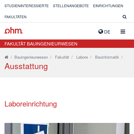
STUDIENINTERESSIERTE
STELLENANGEBOTE
EINRICHTUNGEN
FAKULTÄTEN
NAVIG
DE
AUSK
FAKULTÄT BAUINGENIEURWESEN
/
Bauingenieurwesen
/
Fakultät
/
Labore
/
Bauinformatik
/
Ausstattung
Laboreinrichtung