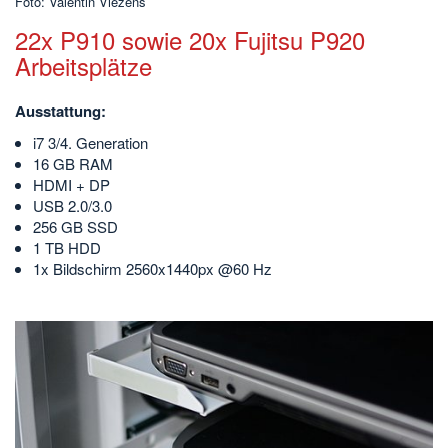
Foto: Valentin Viezens
22x P910 sowie 20x Fujitsu P920
Arbeitsplätze
Ausstattung:
i7 3/4. Generation
16 GB RAM
HDMI + DP
USB 2.0/3.0
256 GB SSD
1 TB HDD
1x Bildschirm 2560x1440px @60 Hz