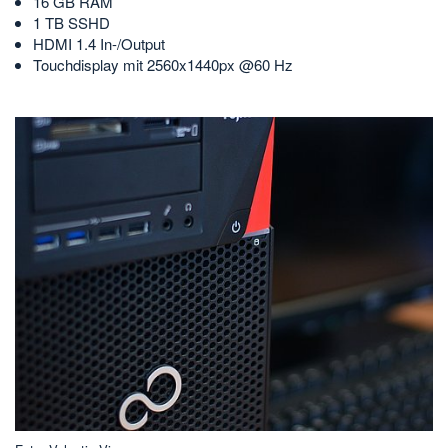
16 GB RAM
1 TB SSHD
HDMI 1.4 In-/Output
Touchdisplay mit 2560x1440px @60 Hz