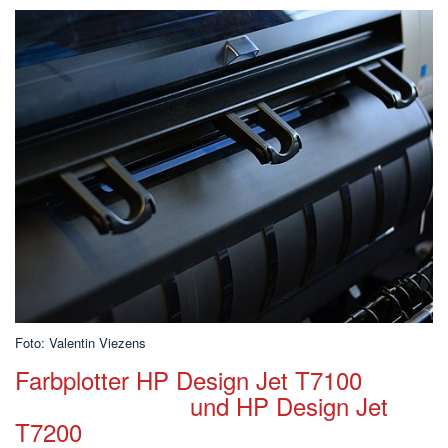
Foto: Valentin Viezens
Farbplotter HP Design Jet T7100
und HP Design Jet
T7200