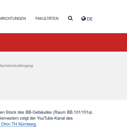
INRICHTUNGEN
FAKULTÄTEN
DE
Bachelorstudiengang
rsten Stock des BB-Gebäudes (Raum BB.101/101a).
 Semestern zeigt der YouTube-Kanal des
o Ohm TH Nürnberg
.