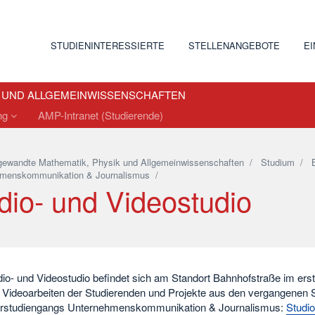
STUDIENINTERESSIERTE
STELLENANGEBOTE
E
K UND ALLGEMEINWISSENSCHAFTEN
ng
AMP-Intranet (Studierende)
ewandte Mathematik, Physik und Allgemeinwissenschaften
/
Studium
/
menskommunikation & Journalismus
/
dio- und Videostudio
io- und Videostudio befindet sich am Standort Bahnhofstraße im e
e Videoarbeiten der Studierenden und Projekte aus den vergangenen
rstudiengangs Unternehmenskommunikation & Journalismus:
Studi