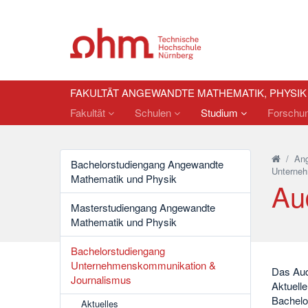
FAKULTÄT ANGEWANDTE MATHEMATIK, PHYSI
Fakultät
Schulen
Studium
Forschu
/
Ang
Bachelorstudiengang Angewandte
Unterneh
Mathematik und Physik
Au
Masterstudiengang Angewandte
Mathematik und Physik
Bachelorstudiengang
Unternehmenskommunikation &
Das Aud
Journalismus
Aktuell
Bachelo
Aktuelles