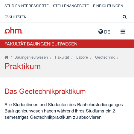
STUDIENINTERESSIERTE
STELLENANGEBOTE
EINRICHTUNGEN
FAKULTÄTEN
NAVIG
DE
AUSK
FAKULTÄT BAUINGENIEURWESEN
/
Bauingenieurwesen
/
Fakultät
/
Labore
/
Geotechnik
/
Praktikum
Das Geotechnikpraktikum
Alle Studentinnen und Studenten des Bachelorstudienganges
Bauingenieurwesen haben während ihres Studiums ein 2-
semestriges Geotechnikpraktikum zu absolvieren.