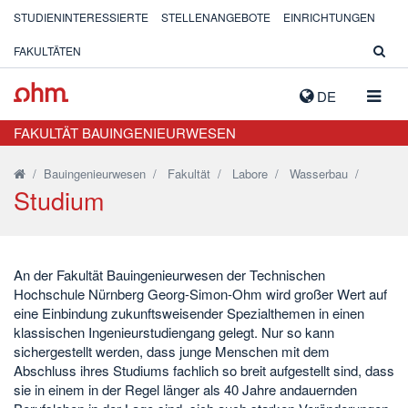
STUDIENINTERESSIERTE
STELLENANGEBOTE
EINRICHTUNGEN
FAKULTÄTEN
NAVIG
DE
AUSK
FAKULTÄT BAUINGENIEURWESEN
/
Bauingenieurwesen
/
Fakultät
/
Labore
/
Wasserbau
/
Studium
An der Fakultät Bauingenieurwesen der Technischen
Hochschule Nürnberg Georg-Simon-Ohm wird großer Wert auf
eine Einbindung zukunftsweisender Spezialthemen in einen
klassischen Ingenieurstudiengang gelegt. Nur so kann
sichergestellt werden, dass junge Menschen mit dem
Abschluss ihres Studiums fachlich so breit aufgestellt sind, dass
sie in einem in der Regel länger als 40 Jahre andauernden