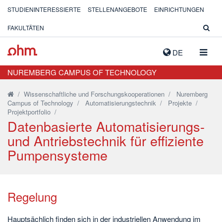
STUDIENINTERESSIERTE
STELLENANGEBOTE
EINRICHTUNGEN
FAKULTÄTEN
NAVIG
DE
AUSK
NUREMBERG CAMPUS OF TECHNOLOGY
/
Wissenschaftliche und Forschungskooperationen
/
Nuremberg
Campus of Technology
/
Automatisierungstechnik
/
Projekte
/
Projektportfolio
/
Datenbasierte Automatisierungs-
und Antriebstechnik für effiziente
Pumpensysteme
Regelung
Hauptsächlich finden sich in der industriellen Anwendung im