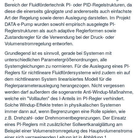
Bereich der Fluidfördertechnik PI- oder PID-Regelstrukturen, da
diese die einerseits gängigste und andererseits auch einfachste
Art der Regelung sowie deren Auslegung darstellen. Im Projekt
DATA∙e∙Pump wurden sowohl empirisch ausgelegte PI-
Reglerstrukturen als auch adaptive Reglerformen sowie
Zustandsregler für die Verwendung bei der Druck- oder
Volumenstromregelung entworfen.
Grundlegend ist es sinnvoll, gerade bei Systemen mit
unterschiedlichen Parametergrößenordnungen, alle
Systemgleichungen zu normieren. Für die Auslegung eines PI-
Reglers für nichtlineare Fluidfördersysteme wird zudem ein auf
dem nichtlinearen System linearisiertes Modell für die
Reglerparameterauslegung herangezogen. Nicht vergessen
werden darf außerdem die sogenannte Anti-Windup-Maßnahme,
welche ein "Volllaufen" des I-Anteils im PI-Regler verhindert.
Solche Windup-Effekte treten in physikalischen Systemen
immer dann auf, wenn Begrenzungen eine Rolle spielen, wie
z.B. Drehzahl- oder Drehmomentbegrenzungen. Der Einsatz
eines PI-Reglers mit zusätzlicher Sollwertkanalglättung am
Beispiel einer Volumenstromregelung des Hauptvolumenstroms
einer sich verzweigenden Leitung ist in Abbildung 1