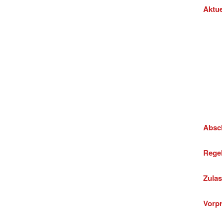
Aktue
Absc
Regel
Zula
Vorp