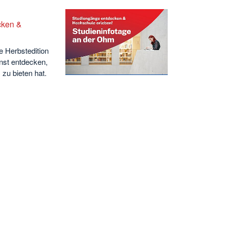
cken &
ie Herbstedition
nst entdecken,
zu bieten hat.