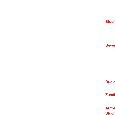
Stud
Bewe
Duale
Zustä
Aufb
Stud