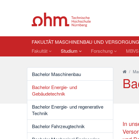
FAKULTÄT MASCHINENBAU UND VERSORGUN
Fakultät
Studium
Forschung
MBVS-I
/
Mas
Bachelor Maschinenbau
Ba
Bachelor Energie- und
Gebäudetechnik
Bachelor Energie- und regenerative
Technik
In uns
Bachelor Fahrzeugtechnik
Versor
und Be