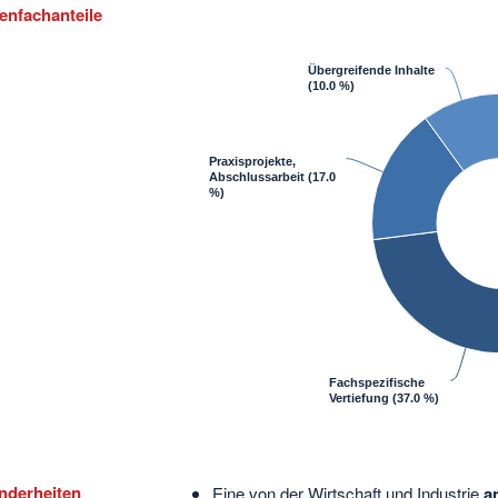
enfachanteile
Übergreifende Inhalte
(10.0 %)
Praxisprojekte,
Abschlussarbeit
(17.0
%)
Fachspezifische
Vertiefung
(37.0 %)
nderheiten
Eine von der Wirtschaft und Industrie
a