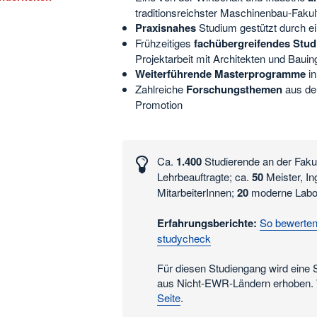
traditionsreichster Maschinenbau-Fakul
Praxisnahes
Studium gestützt durch ei
Frühzeitiges
fachübergreifendes Stud
Projektarbeit mit Architekten und Baui
Weiterführende Masterprogramme
in
Zahlreiche
Forschungsthemen
aus der
Promotion
essante
n
Ca.
1.400
Studierende an der Fak
Lehrbeauftragte; ca.
50
Meister, In
n
MitarbeiterInnen;
20
moderne Labo
Erfahrungsberichte:
So bewerten
studycheck
Für diesen Studiengang wird eine 
aus Nicht-EWR-Ländern erhoben. W
Seite
.