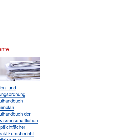
nte
ien- und
ungsordnung
ulhandbuch
ienplan
lhandbuch der
wissenschaftlichen
pflichtfächer
raktikumsbericht
tlinien zum