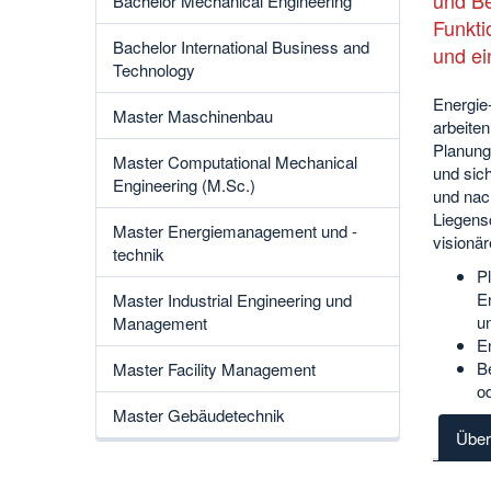
Bachelor Mechanical Engineering
Funkti
Bachelor International Business and
und e
Technology
Energie
Master Maschinenbau
arbeiten
Planung
Master Computational Mechanical
und sic
Engineering (M.Sc.)
und nac
Liegens
Master Energiemanagement und -
visionär
technik
P
E
Master Industrial Engineering und
u
Management
E
Be
Master Facility Management
o
Master Gebäudetechnik
Über