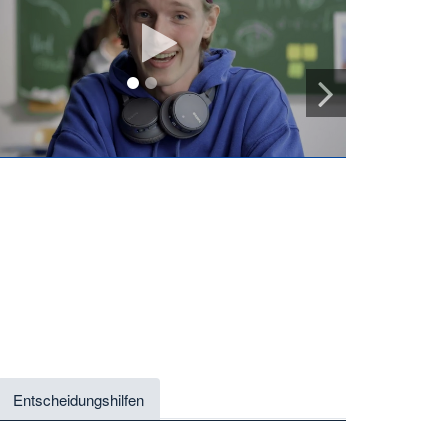
Video
abspielen
1
2
Entscheidungshilfen