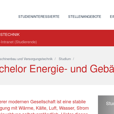
STUDIENINTERESSIERTE
STELLENANGEBOTE
E
GSTECHNIK
ntranet (Studierende)
chinenbau und Versorgungstechnik
/
Studium
/
chelor Energie- und Gebä
erer modernen Gesellschaft ist eine stabile
Stu
gung mit Wärme, Kälte, Luft, Wasser, Strom
leuchtung selbstverständlich. Hinter diesen