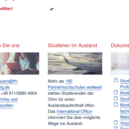
ditiert
 Sie uns
Studieren im Ausland
Dokume
Stud
buero@th-
Mehr als
160
Prüf
rg.de
Partnerhochschulen weltweit
Mod
: +49 911/5880-4004
stehen Studierenden der
Stud
 Infos und
Ohm für einen
Modu
szeiten
Auslandsaufenthalt offen.
fach
Das
International Office
Wahl
informiert Sie über mögliche
Vorp
Wege ins Ausland.
Rich