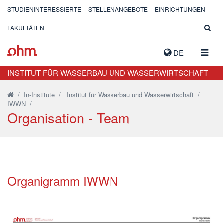
STUDIENINTERESSIERTE
STELLENANGEBOTE
EINRICHTUNGEN
FAKULTÄTEN
NAVIG
DE
AUSK
INSTITUT FÜR WASSERBAU UND WASSERWIRTSCHAFT
/
In-Institute
/
Institut für Wasserbau und Wasserwirtschaft
/
IWWN
/
Organisation - Team
Organigramm IWWN