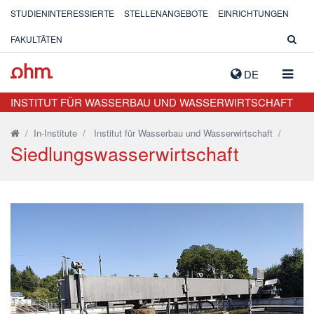
STUDIENINTERESSIERTE
STELLENANGEBOTE
EINRICHTUNGEN
FAKULTÄTEN
NAVIG
DE
AUSK
INSTITUT FÜR WASSERBAU UND WASSERWIRTSCHAFT
/
In-Institute
/
Institut für Wasserbau und Wasserwirtschaft
/
Siedlungswasserwirtschaft