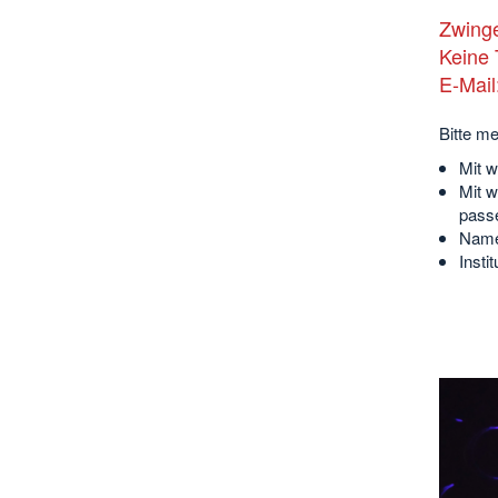
Zwinge
Keine
E-Mail
Bitte me
Mit w
Mit w
passe
Name
Insti