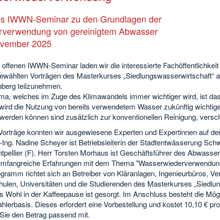
es IWWN-Seminar zu den Grundlagen der
rverwendung von gereinigtem Abwasser
ovember 2025
offenen IWWN-Seminar laden wir die interessierte Fachöffentlichkeit 
ewählten Vorträgen des Masterkurses „Siedlungswasserwirtschaft“ a
berg teilzunehmen.
ma, welches im Zuge des Klimawandels immer wichtiger wird, ist d
 wird die Nutzung von bereits verwendetem Wasser zukünftig wichtig
werden können sind zusätzlich zur konventionellen Reinigung, versch
 Vorträge konnten wir ausgewiesene Experten und Expertinnen auf 
-Ing. Nadine Scheyer ist Betriebsleiterin der Stadtentwässerung Schwei
tpellier (F). Herr Torsten Morhaus ist Geschäftsführer des Abwasse
umfangreiche Erfahrungen mit dem Thema "Wasserwiederverwendun
gramm richtet sich an Betreiber von Kläranlagen, Ingenieurbüros, Ve
ulen, Universitäten und die Studierenden des Masterkurses „Siedlun
hes Wohl in der Kaffeepause ist gesorgt. Im Anschluss besteht die M
hlerbasis. Dieses erfordert eine Vorbestellung und kostet 10,10 € pro 
 Sie den Betrag passend mit.