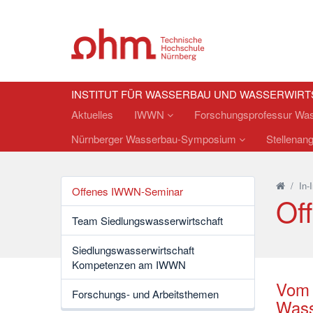
INSTITUT FÜR WASSERBAU UND WASSERWIR
Aktuelles
IWWN
Forschungsprofessur W
Nürnberger Wasserbau-Symposium
Stellenan
/
In-
Offenes IWWN-Seminar
Of
Team Siedlungswasserwirtschaft
Siedlungswasserwirtschaft
Kompetenzen am IWWN
Vom 
Forschungs- und Arbeitsthemen
Wass