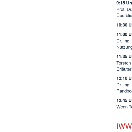
9:15 U
Prof. D
Überbli
10:30 U
11:00 U
Dr.-Ing
Nutzung
11:35 U
Torsten
Erläute
12:10 U
Dr.-Ing.
Randbed
12:45 
Wenn Te
IWWN