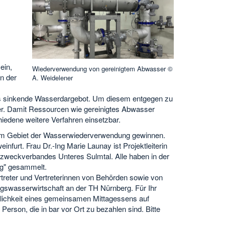
ein,
Wiederverwendung von gereinigtem Abwasser ©
n der
A. Weidelener
as sinkende Wasserdargebot. Um diesem entgegen zu
er. Damit Ressourcen wie gereinigtes Abwasser
iedene weitere Verfahren einsetzbar.
dem Gebiet der Wasserwiederverwendung gewinnen.
nfurt. Frau Dr.-Ing Marie Launay ist Projektleiterin
rzweckverbandes Unteres Sulmtal. Alle haben in der
g" gesammelt.
rtreter und Vertreterinnen von Behörden sowie von
gswasserwirtschaft an der TH Nürnberg. Für Ihr
öglichkeit eines gemeinsamen Mittagessens auf
Person, die in bar vor Ort zu bezahlen sind. Bitte