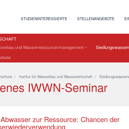
STUDIENINTERESSIERTE
STELLENANGEBOTE
E
TSCHAFT
asserbau und Wasserressourcenmanagement
Siedlungswasserw
gebote
Institute
/
Institut für Wasserbau und Wasserwirtschaft
/
Siedlungswasserw
fenes IWWN-Seminar
Abwasser zur Ressource: Chancen der
erwiederverwendung