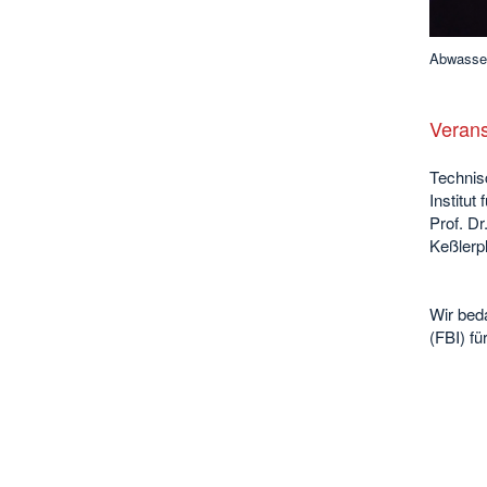
Abwasser
Verans
Technis
Institu
Prof. Dr
Keßlerp
Wir bed
(FBI) fü