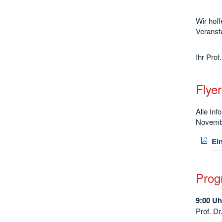
Wir hof
Veranst
Ihr Pro
Flyer
Alle In
Novemb
Ei
Pro
9:00 U
Prof. D