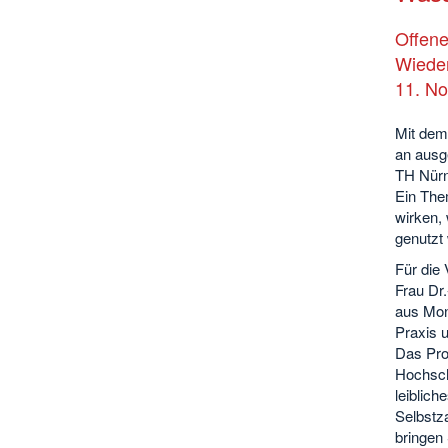
Offen
Wiede
11. N
Mit dem 
an ausg
TH Nürn
Ein The
wirken,
genutzt 
Für die
Frau Dr.
aus Mon
Praxis 
Das Pro
Hochsch
leiblic
Selbstza
bringen