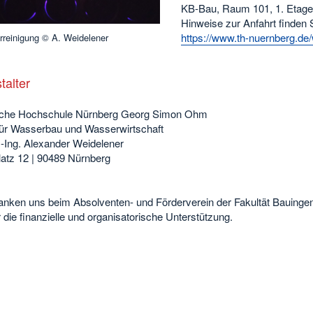
KB-Bau, Raum 101, 1. Etage 
Hinweise zur Anfahrt finden S
https://www.th-nuernberg.de/
reinigung © A. Weidelener
talter
che Hochschule Nürnberg Georg Simon Ohm
t für Wasserbau und Wasserwirtschaft
.-Ing. Alexander Weidelener
latz 12 | 90489 Nürnberg
anken uns beim Absolventen- und Förderverein der Fakultät Bauinge
r die finanzielle und organisatorische Unterstützung.