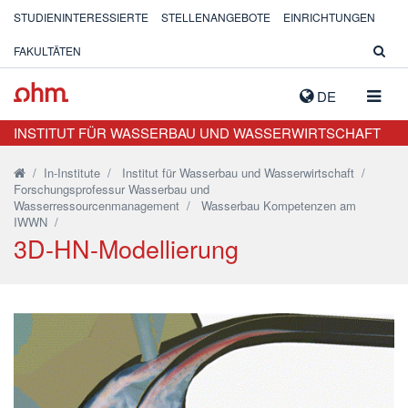
STUDIENINTERESSIERTE
STELLENANGEBOTE
EINRICHTUNGEN
FAKULTÄTEN
NAVIG
DE
AUSK
INSTITUT FÜR WASSERBAU UND WASSERWIRTSCHAFT
/
In-Institute
/
Institut für Wasserbau und Wasserwirtschaft
/
Forschungsprofessur Wasserbau und
Wasserressourcenmanagement
/
Wasserbau Kompetenzen am
IWWN
/
3D-HN-Modellierung