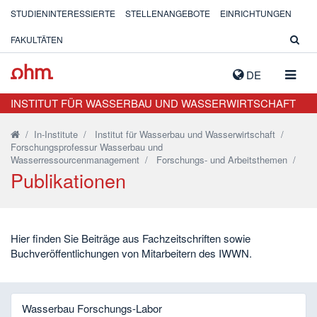
STUDIENINTERESSIERTE
STELLENANGEBOTE
EINRICHTUNGEN
FAKULTÄTEN
NAVIG
DE
AUSK
INSTITUT FÜR WASSERBAU UND WASSERWIRTSCHAFT
/
In-Institute
/
Institut für Wasserbau und Wasserwirtschaft
/
Forschungsprofessur Wasserbau und
Wasserressourcenmanagement
/
Forschungs- und Arbeitsthemen
/
Publikationen
Hier finden Sie Beiträge aus Fachzeitschriften sowie
Buchveröffentlichungen von Mitarbeitern des IWWN.
Wasserbau Forschungs-Labor