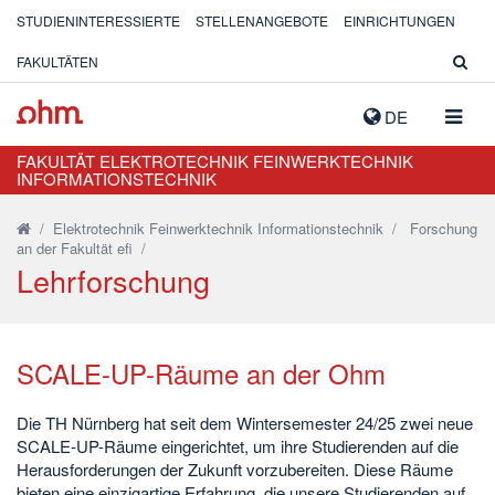
STUDIENINTERESSIERTE
STELLENANGEBOTE
EINRICHTUNGEN
FAKULTÄTEN
NAVIG
DE
AUSK
FAKULTÄT ELEKTROTECHNIK FEINWERKTECHNIK
INFORMATIONSTECHNIK
/
Elektrotechnik Feinwerktechnik Informationstechnik
/
Forschung
an der Fakultät efi
/
Lehrforschung
SCALE-UP-Räume an der Ohm
Die TH Nürnberg hat seit dem Wintersemester 24/25 zwei neue
SCALE-UP-Räume eingerichtet, um ihre Studierenden auf die
Herausforderungen der Zukunft vorzubereiten. Diese Räume
bieten eine einzigartige Erfahrung, die unsere Studierenden auf