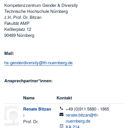
Kompetenzzentrum Gender & Diversity
Technische Hochschule Nürnberg
z.H. Prof. Dr. Bitzan
Fakultät AMP
Keßlerplatz 12
90489 Nürnberg
Mail:
hs-genderdiversity@th-nuernberg.de
Ansprechpartner*innen:
Name
Kontakt
telefon
Renate
Bitzan
+49 (0)911 5880 - 1865
email
renate.bitzan@th-
nuernberg.de
Prof. Dr.
Raum
KA.214