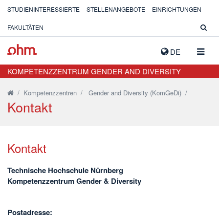
STUDIENINTERESSIERTE
STELLENANGEBOTE
EINRICHTUNGEN
FAKULTÄTEN
NAVIG
DE
AUSK
KOMPETENZZENTRUM GENDER AND DIVERSITY
/
Kompetenzzentren
/
Gender and Diversity (KomGeDi)
/
Kontakt
Kontakt
Technische Hochschule Nürnberg
Kompetenzzentrum Gender & Diversity
Postadresse: