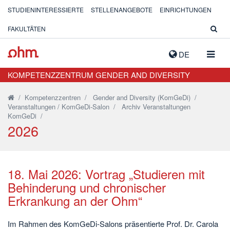
STUDIENINTERESSIERTE
STELLENANGEBOTE
EINRICHTUNGEN
FAKULTÄTEN
NAVIG
DE
AUSK
KOMPETENZZENTRUM GENDER AND DIVERSITY
/
Kompetenzzentren
/
Gender and Diversity (KomGeDi)
/
Veranstaltungen / KomGeDi-Salon
/
Archiv Veranstaltungen
KomGeDi
/
2026
18. Mai 2026: Vortrag „Studieren mit
Behinderung und chronischer
Erkrankung an der Ohm“
Im Rahmen des KomGeDi-Salons präsentierte Prof. Dr. Carola