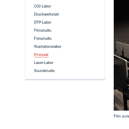
CGI-Labor
Druckwerkstatt
DTP-Labor
Filmstudio
Fotostudio
Illustrationslabor
Kinosaal
Laser-Labor
Soundstudio
Film scre