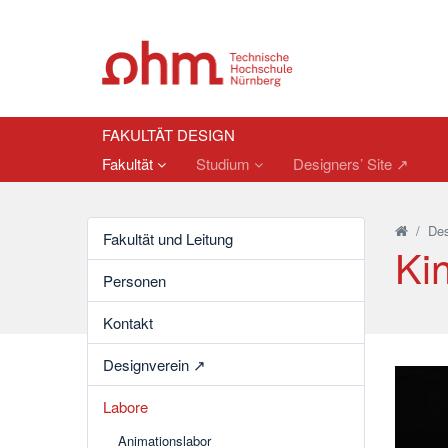
FAKULTÄT DESIGN
Fakultät
Studium
Designers’ Site ↗︎
/
Des
Fakultät und Leitung
Ki
Personen
Kontakt
Designverein ↗︎
Labore
Animationslabor