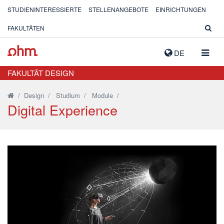
STUDIENINTERESSIERTE
STELLENANGEBOTE
EINRICHTUNGEN
FAKULTÄTEN
NAVIG
DE
AUSK
FAKULTÄT DESIGN
/
Design
/
Studium
/
Module
/
Digital Experience