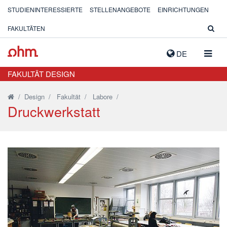
STUDIENINTERESSIERTE
STELLENANGEBOTE
EINRICHTUNGEN
FAKULTÄTEN
NAVIG
DE
AUSK
FAKULTÄT DESIGN
/
Design
/
Fakultät
/
Labore
/
Druckwerkstatt