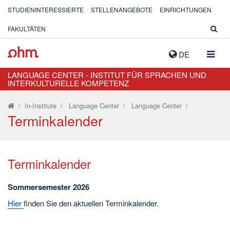
STUDIENINTERESSIERTE
STELLENANGEBOTE
EINRICHTUNGEN
FAKULTÄTEN
NAVIG
DE
AUSK
LANGUAGE CENTER - INSTITUT FÜR SPRACHEN UND
INTERKULTURELLE KOMPETENZ
/
In-Institute
/
Language Center
/
Language Center
/
Terminkalender
Terminkalender
Sommersemester 2026
Hier
finden Sie den aktuellen Terminkalender.