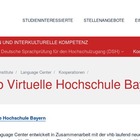
STUDIENINTERESSIERTE
STELLENANGEBOTE
E
N UND INTERKULTURELLE KOMPETENZ
Deutsche Sprachprüfung für den Hochschulzugang (DSH)
Ko
Institute
/
Language Center
/
Kooperationen
/
b Virtuelle Hochschule Ba
le Hochschule Bayern
guage Center entwickelt in Zusammenarbeit mit der vhb laufend neue