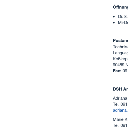
Öffnung
Di: 8
Mi-Do
Postans
Technis
Languag
Keßlerp
90489 N
Fax:
091
DSH An
Adriana 
Tel. 091
adriana
Marie Kl
Tel. 091