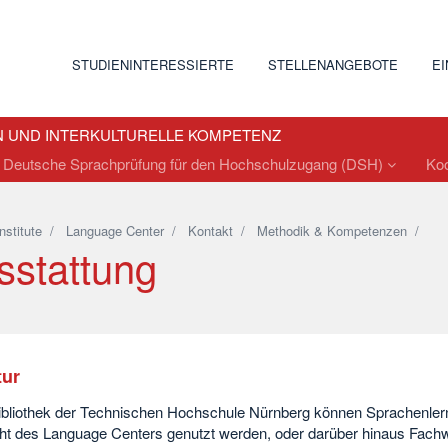
STUDIENINTERESSIERTE
STELLENANGEBOTE
E
N UND INTERKULTURELLE KOMPETENZ
Deutsche Sprachprüfung für den Hochschulzugang (DSH)
Ko
Institute
/
Language Center
/
Kontakt
/
Methodik & Kompetenzen
/
sstattung
tur
Bibliothek der Technischen Hochschule Nürnberg können Sprachenlerne
cht des Language Centers genutzt werden, oder darüber hinaus Fachw