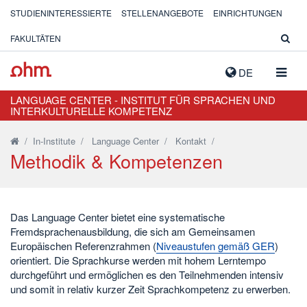
STUDIENINTERESSIERTE
STELLENANGEBOTE
EINRICHTUNGEN
FAKULTÄTEN
NAVIG
DE
AUSK
LANGUAGE CENTER - INSTITUT FÜR SPRACHEN UND
INTERKULTURELLE KOMPETENZ
/
In-Institute
/
Language Center
/
Kontakt
/
Methodik & Kompetenzen
Das Language Center bietet eine systematische
Fremdsprachenausbildung, die sich am Gemeinsamen
Europäischen Referenzrahmen (
Niveaustufen gemäß GER
)
orientiert. Die Sprachkurse werden mit hohem Lerntempo
durchgeführt und ermöglichen es den Teilnehmenden intensiv
und somit in relativ kurzer Zeit Sprachkompetenz zu erwerben.