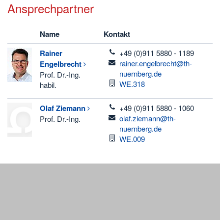
Ansprechpartner
Name
Kontakt
telefon
Rainer
+49 (0)911 5880 - 1189
email
rainer.engelbrecht@th-
Engelbrecht
nuernberg.de
Prof. Dr.-Ing.
Raum
WE.318
habil.
telefon
Olaf
Ziemann
+49 (0)911 5880 - 1060
email
olaf.ziemann@th-
Prof. Dr.-Ing.
nuernberg.de
Raum
WE.009