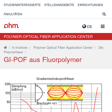
STUDIENINTERESSIERTE
STELLENANGEBOTE
EINRICHTUNGEN
FAKULTÄTEN
NAVIG
DE
AUSK
POLYMER OPTICAL FIBER APPLICATION CENTER
/
In-Institute
/
Polymer Optical Fiber Application Center
/
Die
Polymerfaser
/
GI-POF aus Fluorpolymer