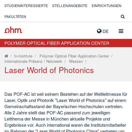
STUDIENINTERESSIERTE
STELLENANGEBOTE
EINRICHTUNGEN
FAKULTÄTEN
NAVIG
DE
AUSK
POLYMER OPTICAL FIBER APPLICATION CENTER
/
In-Institute
/
Polymer Optical Fiber Application Center
/
Internationale Präsenz / Netzwerk
/
Messen
/
Laser World of Photonics
Das POF-AC ist seit seinem Bestehen auf der Weltleitmesse für
Laser, Optik und Photonik "Laser World of Photonics" auf einem
Gemeinschaftsstand der Bayerischen Hochschulen vertreten.
Alle 2 Jahre stellt das POF-AC passend zum jeweiligen
Leitthema der Messe in München aktuelle Projekte und
Ergebnisse vor. Auch international waren die Institutsmitarbeiter
im Rahmen der "Laser World of Photonics China" vertreten um