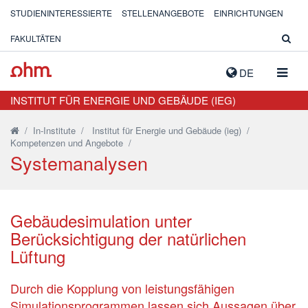
STUDIENINTERESSIERTE
STELLENANGEBOTE
EINRICHTUNGEN
FAKULTÄTEN
NAVIG
DE
AUSK
INSTITUT FÜR ENERGIE UND GEBÄUDE (IEG)
/
In-Institute
/
Institut für Energie und Gebäude (ieg)
/
Kompetenzen und Angebote
/
Systemanalysen
Gebäudesimulation unter
Berücksichtigung der natürlichen
Lüftung
Durch die Kopplung von leistungsfähigen
Simulationsprogrammen lassen sich Aussagen über