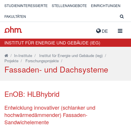
STUDIENINTERESSIERTE
STELLENANGEBOTE
EINRICHTUNGEN
FAKULTÄTEN
NAVIG
DE
AUSK
INSTITUT FÜR ENERGIE UND GEBÄUDE (IEG)
/
In-Institute
/
Institut für Energie und Gebäude (ieg)
/
Projekte
/
Forschungsprojekte
/
Fassaden- und Dachsysteme
EnOB: HLBhybrid
Entwicklung innovativer (schlanker und
hochwärmedämmender) Fassaden-
Sandwichelemente