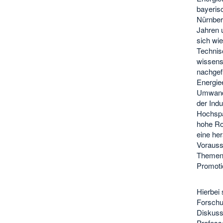
bayeris
Nürnber
Jahren u
sich wi
Technis
wissens
nachgefr
Energie
Umwandlu
der Indu
Hochspa
hohe Ro
eine he
Vorauss
Themen i
Promoti
Hierbei 
Forschu
Diskuss
Profess