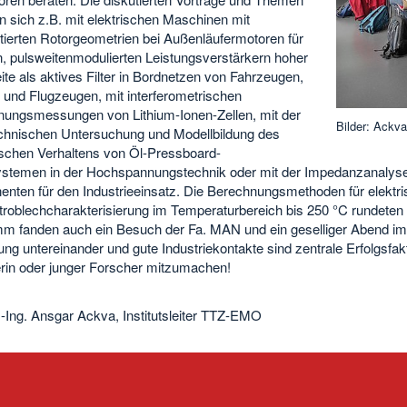
n sich z.B. mit elektrischen Maschinen mit
ierten Rotorgeometrien bei Außenläufermotoren für
, pulsweitenmodulierten Leistungsverstärkern hoher
te als aktives Filter in Bordnetzen von Fahrzeugen,
 und Flugzeugen, mit interferometrischen
ungsmessungen von Lithium-Ionen-Zellen, mit der
Bilder: Ackv
hnischen Untersuchung und Modellbildung des
rischen Verhaltens von Öl-Pressboard-
systemen in der Hochspannungstechnik oder mit der Impedanzanalyse i
nten für den Industrieeinsatz. Die Berechnungsmethoden für elekt
ktroblechcharakterisierung im Temperaturbereich bis 250 °C runde
m fanden auch ein Besuch der Fa. MAN und ein geselliger Abend im L
ng untereinander und gute Industriekontakte sind zentrale Erfolgsfak
rin oder junger Forscher mitzumachen!
.-Ing. Ansgar Ackva, Institutsleiter TTZ-EMO