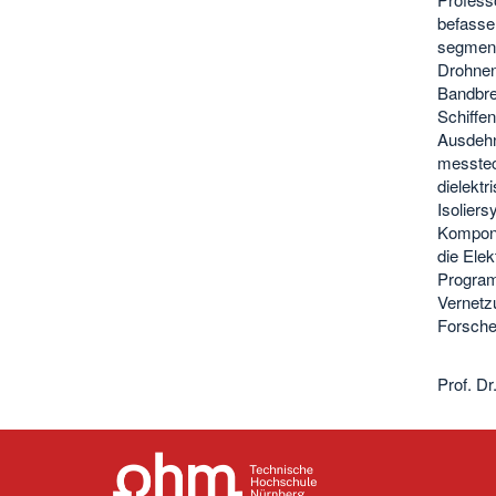
befasse
segment
Drohnen
Bandbrei
Schiffen
Ausdehn
messtec
dielekt
Isolier
Kompone
die Ele
Program
Vernetzu
Forsche
Prof. Dr