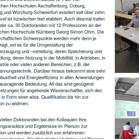
chen Hochschulen Aschaffenburg, Coburg,
g und Würzburg-Schweinfurt existiert seit über zehn
nd ist inzwischen fest etabliert. Auch diesmal trafen
eder ca. 30 Doktoranden mit 12 Professoren an der
chen Hochschule Nürnberg Georg Simon Ohm. Die
chaftlichen Schwerpunkte werden mehr denn je
agt, sei es für die Umgestaltung der
erzeugung und –verteilung, deren Speicherung und
ng, deren Nutzung in der Mobilität, in Antrieben, in
strie oder vielen anderen Bereichen, z.B. der
nnungstechnik. Darüber hinaus bekommt eine sehr
bustheit und Energieeffizienz in allen Anwendungen
rausragende Bedeutung. All das sind genügend
etzungen für angehende Wissenschaftler, sich den
n Form einer wiss. Qualifikation bis hin zur
on zu widmen.
stellen Doktoranden bei den Kolloquien Ihre
ngsansätze und Ergebnisse im Plenum zur
ion und werden zusätzlich von erfahrenen
oren beraten. Die diskutierten Vorträge und Themen