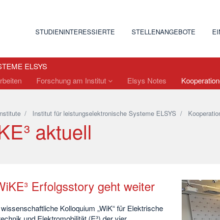
STUDIENINTERESSIERTE
STELLENANGEBOTE
E
STEME ELSYS
rbeiten
Forschung am Institut
Elsys Notes
Kooperatio
Institute
/
Institut für leistungselektronische Systeme ELSYS
/
Kooperatio
KE³ aktuell
WiKE³ Erfolgsstory geht weiter
wissenschaftliche Kolloquium „WiK“ für Elektrische
echnik und Elektromobilität (E³) der vier