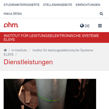
STUDIENINTERESSIERTE
STELLENANGEBOTE
EINRICHTUNGEN
FAKULTÄTEN
NAVIG
DE
AUSK
INSTITUT FÜR LEISTUNGSELEKTRONISCHE SYSTEME
ELSYS
/
In-Institute
/
Institut für leistungselektronische Systeme
ELSYS
/
Dienstleistungen