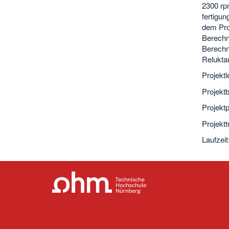
2300 rp
fertigu
dem Pro
Berechn
Berechn
Relukta
Projektl
Projektb
Projekt
Projekt
Laufzeit