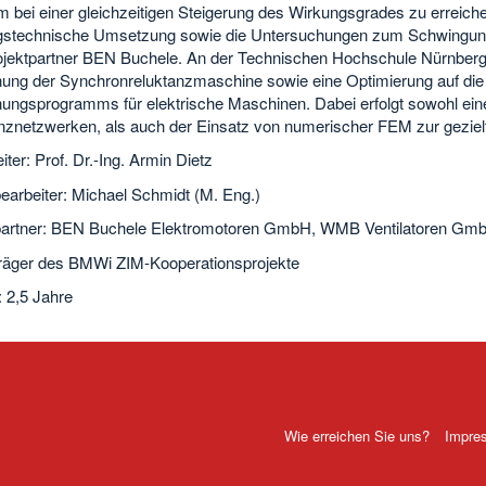
m bei einer gleichzeitigen Steigerung des Wirkungsgrades zu erreic
ngstechnische Umsetzung sowie die Untersuchungen zum Schwingung
jektpartner BEN Buchele. An der Technischen Hochschule Nürnberg 
ung der Synchronreluktanzmaschine sowie eine Optimierung auf die ge
ungsprogramms für elektrische Maschinen. Dabei erfolgt sowohl ei
nznetzwerken, als auch der Einsatz von numerischer FEM zur geziel
eiter: Prof. Dr.-Ing. Armin Dietz
earbeiter: Michael Schmidt (M. Eng.)
partner: BEN Buchele Elektromotoren GmbH, WMB Ventilatoren Gm
träger des BMWi ZIM-Kooperationsprojekte
: 2,5 Jahre
Wie erreichen Sie uns?
Impre