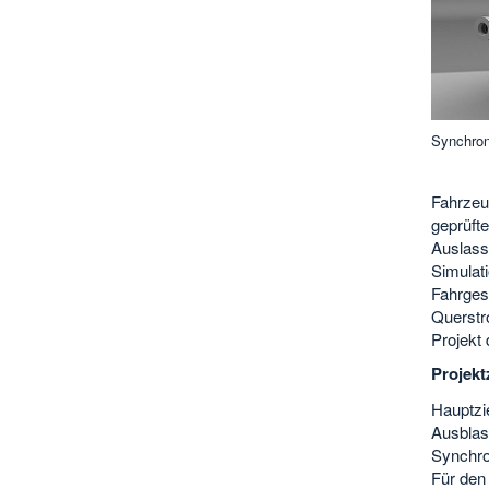
Synchron
Fahrzeug
geprüfte
Auslass
Simulat
Fahrges
Querstr
Projekt 
Projekt
Hauptzi
Ausblas
Synchro
Für den