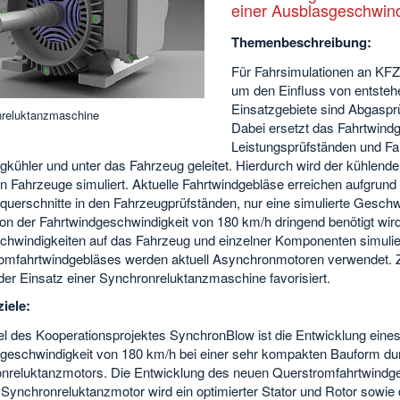
einer Ausblasgeschwind
Themenbeschreibung:
Für Fahrsimulationen an KFZ
um den Einfluss von entsteh
Einsatzgebiete sind Abgaspr
reluktanzmaschine
Dabei ersetzt das Fahrtwindg
Leistungsprüfständen und Fah
kühler und unter das Fahrzeug geleitet. Hierdurch wird der kühlende
n Fahrzeuge simuliert. Aktuelle Fahrtwindgebläse erreichen aufgrund d
querschnitte in den Fahrzeugprüfständen, nur eine simulierte Gesch
ion der Fahrtwindgeschwindigkeit von 180 km/h dringend benötigt wir
chwindigkeiten auf das Fahrzeug und einzelner Komponenten simulie
omfahrtwindgebläses werden aktuell Asynchronmotoren verwendet. Zu
der Einsatz einer Synchronreluktanzmaschine favorisiert.
ziele:
el des Kooperationsprojektes SynchronBlow ist die Entwicklung eine
geschwindigkeit von 180 km/h bei einer sehr kompakten Bauform durc
nreluktanzmotors. Die Entwicklung des neuen Querstromfahrtwindge
 Synchronreluktanzmotor wird ein optimierter Stator und Rotor sowie