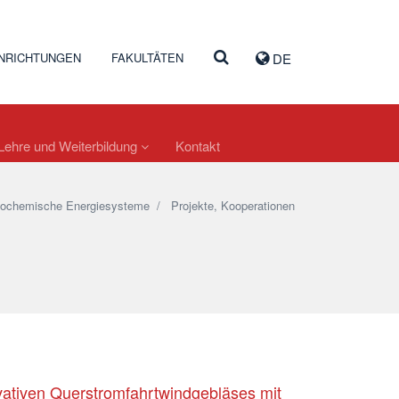
INRICHTUNGEN
FAKULTÄTEN
DE
Lehre und Weiterbildung
Kontakt
ermochemische Energiesysteme
/
Projekte, Kooperationen
vativen Querstromfahrtwindgebläses mit