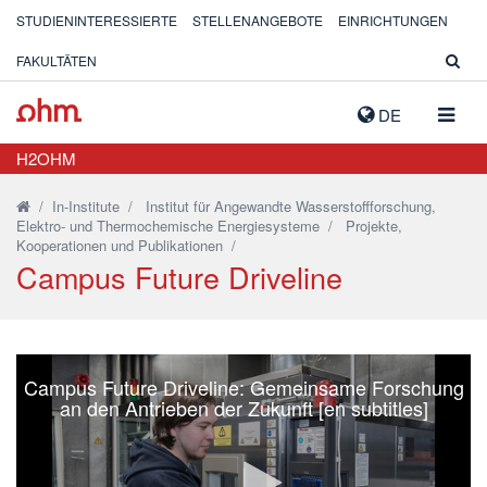
STUDIENINTERESSIERTE
STELLENANGEBOTE
EINRICHTUNGEN
FAKULTÄTEN
NAVIG
DE
AUSK
H2OHM
/
In-Institute
/
Institut für Angewandte Wasserstoffforschung,
Elektro- und Thermochemische Energiesysteme
/
Projekte,
Kooperationen und Publikationen
/
Campus Future Driveline
Campus Future Driveline: Gemeinsame Forschung
an den Antrieben der Zukunft [en subtitles]
Video