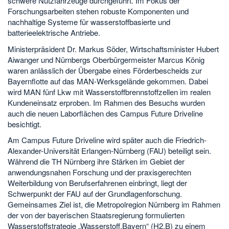
schwere Nutzfahrzeuge durchgeführt. Im Fokus der
Forschungsarbeiten stehen robuste Komponenten und
nachhaltige Systeme für wasserstoffbasierte und
batterieelektrische Antriebe.
Ministerpräsident Dr. Markus Söder, Wirtschaftsminister Hubert
Aiwanger und Nürnbergs Oberbürgermeister Marcus König
waren anlässlich der Übergabe eines Förderbescheids zur
Bayernflotte auf das MAN-Werksgelände gekommen. Dabei
wird MAN fünf Lkw mit Wasserstoffbrennstoffzellen im realen
Kundeneinsatz erproben. Im Rahmen des Besuchs wurden
auch die neuen Laborflächen des Campus Future Driveline
besichtigt.
Am Campus Future Driveline wird später auch die Friedrich-
Alexander-Universität Erlangen-Nürnberg (FAU) beteiligt sein.
Während die TH Nürnberg ihre Stärken im Gebiet der
anwendungsnahen Forschung und der praxisgerechten
Weiterbildung von Berufserfahrenen einbringt, liegt der
Schwerpunkt der FAU auf der Grundlagenforschung.
Gemeinsames Ziel ist, die Metropolregion Nürnberg im Rahmen
der von der bayerischen Staatsregierung formulierten
Wasserstoffstrategie „Wasserstoff.Bayern“ (H2.B) zu einem