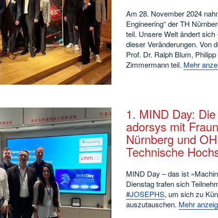
Am 28. November 2024 nahm 
Engineering“ der TH Nürnbe
teil. Unsere Welt ändert sich
dieser Veränderungen. Von d
Prof. Dr. Ralph Blum, Philipp
Zimmermann teil.
Mehr anzei
1. MIND Day: Die
adorsys mit Fraun
Nürnberg und OHM
Technische Hochs
MIND Day – das ist »Machine
Dienstag trafen sich Teilne
#JOSEPHS
, um sich zu Kün
auszutauschen.
Mehr anzeig