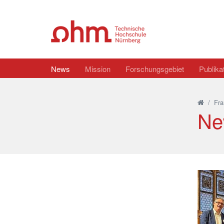
News
Mission
Forschungsgebiet
Publika
/
Fra
Ne