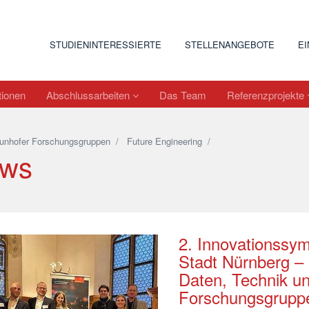
STUDIENINTERESSIERTE
STELLENANGEBOTE
E
tionen
Abschlussarbeiten
Das Team
Referenzprojekte
unhofer Forschungsgruppen
/
Future Engineering
/
ws
2. Innovationssy
Stadt Nürnberg –
Daten, Technik un
Forschungsgruppe