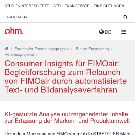
STUDIENINTERESSIERTE
STELLENANGEBOTE
EINRICHTUNGEN
FAKULTÄTEN
NAVIG
DE
AUSK
/
Fraunhofer Forschungsgruppen
/
Future Engineering
/
Referenzprojekte
/
Consumer Insights für FIMOair:
Begleitforschung zum Relaunch
von FIMOair durch automatisierte
Text- und Bildanalyseverfahren
KI-gestützte Analyse nutzergenerierter Inhalte
zur Erfassung der Marken- und Produktumwelt
Unter dem Markennamen FIMO vertreibt die STAEDTLER Mars