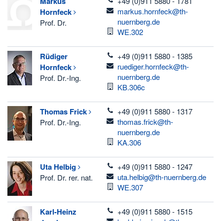
telefon
Markus
+49 (0)911 5880 - 1781
email
markus.hornfeck@th-
Hornfeck
nuernberg.de
Prof. Dr.
Room
WE.302
telefon
Rüdiger
+49 (0)911 5880 - 1385
email
ruediger.hornfeck@th-
Hornfeck
nuernberg.de
Prof. Dr.-Ing.
Room
KB.306c
telefon
Thomas
Frick
+49 (0)911 5880 - 1317
email
thomas.frick@th-
Prof. Dr.-Ing.
nuernberg.de
Room
KA.306
telefon
Uta
Helbig
+49 (0)911 5880 - 1247
email
uta.helbig@th-nuernberg.de
Prof. Dr. rer. nat.
Room
WE.307
telefon
Karl-Heinz
+49 (0)911 5880 - 1515