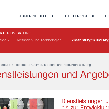
STUDIENINTERESSIERTE
STELLENANGEBOTE
E
DUKTENTWICKLUNG
jekte
Methoden und Technologien
Dienstleistungen und An
Institute
/
Institut für Chemie, Material- und Produktentwicklung
/
enstleistungen und Angeb
Dienstleistungen 
bis zur Entwicklun