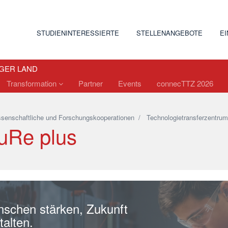
STUDIENINTERESSIERTE
STELLENANGEBOTE
E
GER LAND
Transformation
Partner
Events
connecTTZ 2026
senschaftliche und Forschungskooperationen
/
Technologietransferzentrum
uRe plus
schen stärken, Zukunft
talten.