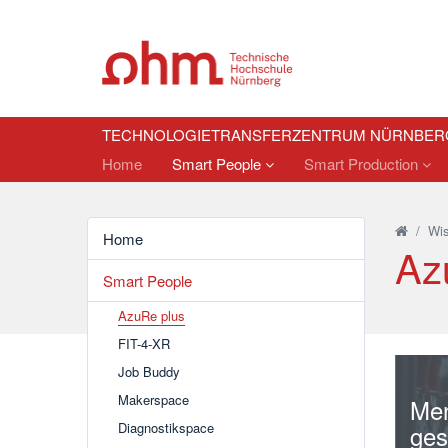
TECHNOLOGIETRANSFERZENTRUM NÜRNBER
Home
Smart People
Smart Production
/
Wis
Home
Az
Smart People
AzuRe plus
FIT-4-XR
Job Buddy
Makerspace
Men
Diagnostikspace
ges