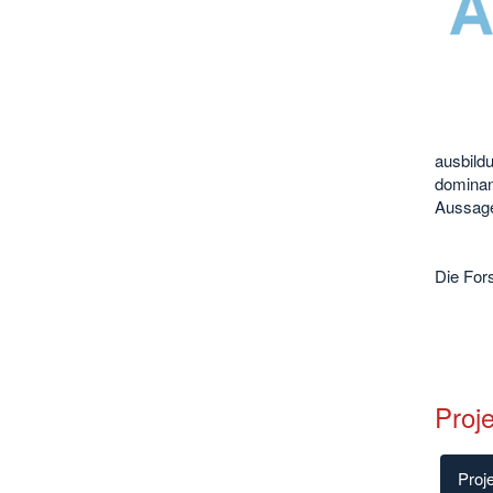
ausbildu
dominan
Aussagek
Die Fors
Proje
Proje