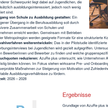
derer Schwerpunkt liegt dabei auf Jugendlichen, die
sätzlich ausbildungsinteressiert, jedoch noch wenig
iert sind.
gang von Schule zu Ausbildung gestalten:
Ein
gener Übergang in die Berufsausbildung soll durch
nsivere Zusammenarbeit von Schulen und
rnehmen erreicht werden. Gemeinsam mit Betrieben
er Metropolregion werden geeignete Formate für eine strukturierte Ko
ahlverfahren weiterentwickeln:
Das in der Pilotstudie identifizie
bungsinterviews bei Jugendlichen wird gezielt aufgegriffen. Untersuc
n Bewerberinnen und Bewerber zu finden und welche gruppenspezifis
uchquoten reduzieren:
AzuRe plus untersucht, wie Unternehmen Au
ristig binden können. Im Fokus stehen wirksame Pre‑ und Onboardi
serprobte Maßnahmen zur Steigerung von Motivation und Zufriedenhei
tabile Ausbildungsverhältnisse zu fördern.
zeit:
2026 – 2028
Ergebnisse
Grundlage von AzuRe plus i