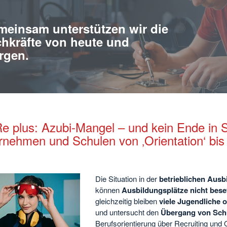
einsam unterstützen wir die
hkräfte von heute und
rgen.
e plus: Azubi-Mangel – und kein Ende in 
rnehmen und Schulen von ‚Orientation‘ bis 
Die Situation in der
betrieblichen Ausb
können
Ausbildungsplätze nicht bese
gleichzeitig bleiben
viele Jugendliche 
und untersucht den
Übergang von Schu
Berufsorientierung über Recruiting und O