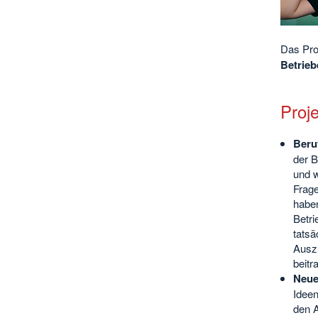
Das Proj
Betrieb
Proje
Beru
der B
und w
Frag
haben
Betr
tatsä
Auszu
beitr
Neue
Ideen
den A