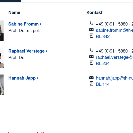
Name
Kontakt
telefon
Sabine
Fromm
+49 (0)911 5880 - 
email
sabine.fromm@th-
Prof. Dr. rer. pol.
Raum
BL.342
telefon
Raphael
Verstege
+49 (0)911 5880 - 
email
raphael.verstege@
Prof. Dr.
Raum
BL.234
email
Hannah
Japp
hannah.japp@th-nu
Raum
BL.114