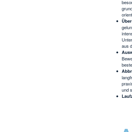
beson
grund
orient
Über
gelun
inte
Unte
aus d
Ausw
Bewer
beste
Abbr
langf
praxi
und s
Lauf