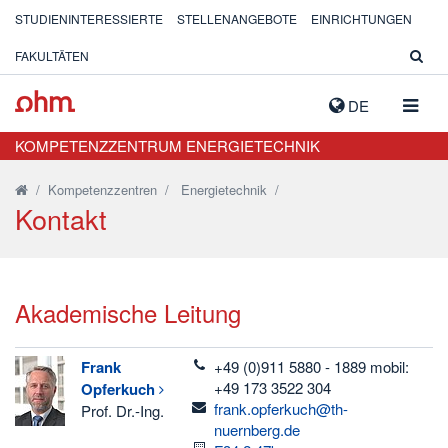
STUDIENINTERESSIERTE
STELLENANGEBOTE
EINRICHTUNGEN
FAKULTÄTEN
NAVIG
DE
AUSK
KOMPETENZZENTRUM ENERGIETECHNIK
/
Kompetenzzentren
/
Energietechnik
/
Kontakt
Akademische Leitung
telefon
Frank
+49 (0)911 5880 - 1889 mobil:
+49 173 3522 304
Opferkuch
email
frank.opferkuch@th-
Prof. Dr.-Ing.
nuernberg.de