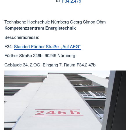
Raum
F34.2.47b
Technische Hochschule Nürnberg Georg Simon Ohm
Kompetenzzentrum Energietechnik
Besucheradresse:
F34:
Standort Fürther Straße „Auf AEG“
Fürther Straße 246b, 90249 Nürnberg
Gebäude 34, 2.OG, Eingang 7, Raum F34.2.47b