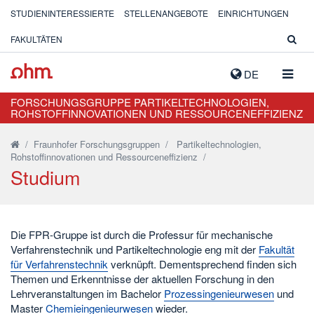
STUDIENINTERESSIERTE
STELLENANGEBOTE
EINRICHTUNGEN
FAKULTÄTEN
NAVIG
DE
AUSK
FORSCHUNGSGRUPPE PARTIKELTECHNOLOGIEN,
ROHSTOFFINNOVATIONEN UND RESSOURCENEFFIZIENZ
/
Fraunhofer Forschungsgruppen
/
Partikeltechnologien,
Rohstoffinnovationen und Ressourceneffizienz
/
Studium
Die FPR-Gruppe ist durch die Professur für mechanische
Verfahrenstechnik und Partikeltechnologie eng mit der
Fakultät
für Verfahrenstechnik
verknüpft. Dementsprechend finden sich
Themen und Erkenntnisse der aktuellen Forschung in den
Lehrveranstaltungen im Bachelor
Prozessingenieurwesen
und
Master
Chemieingenieurwesen
wieder.