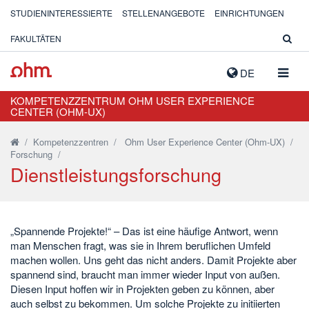
STUDIENINTERESSIERTE
STELLENANGEBOTE
EINRICHTUNGEN
FAKULTÄTEN
NAVIG
DE
AUSK
KOMPETENZZENTRUM OHM USER EXPERIENCE
CENTER (OHM-UX)
/
Kompetenzzentren
/
Ohm User Experience Center (Ohm-UX)
/
Forschung
/
Dienstleistungsforschung
„Spannende Projekte!“ – Das ist eine häufige Antwort, wenn
man Menschen fragt, was sie in Ihrem beruflichen Umfeld
machen wollen. Uns geht das nicht anders. Damit Projekte aber
spannend sind, braucht man immer wieder Input von außen.
Diesen Input hoffen wir in Projekten geben zu können, aber
auch selbst zu bekommen. Um solche Projekte zu initiierten