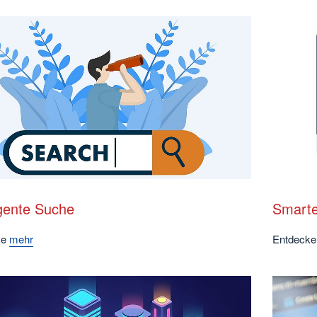
igente Suche
Smarte
ke
mehr
Entdeck