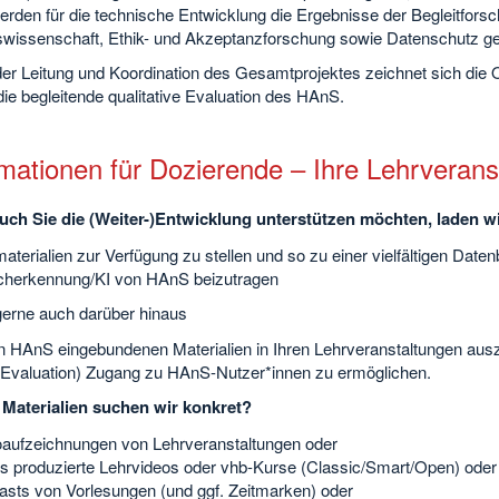
rden für die technische Entwicklung die Ergebnisse der Begleitforsc
swissenschaft, Ethik- und Akzeptanzforschung sowie Datenschutz geb
er Leitung und Koordination des Gesamtprojektes zeichnet sich die O
die begleitende qualitative Evaluation des HAnS.
rmationen für Dozierende – Ihre Lehrveran
ch Sie die (Weiter-)Entwicklung unterstützen möchten, laden wir
aterialien zur Verfügung zu stellen und so zu einer vielfältigen Dat
cherkennung/KI von HAnS beizutragen
erne auch darüber hinaus
in HAnS eingebundenen Materialien in Ihren Lehrveranstaltungen aus
 Evaluation) Zugang zu HAnS-Nutzer*innen zu ermöglichen.
Materialien suchen wir konkret?
aufzeichnungen von Lehrveranstaltungen oder
s produzierte Lehrvideos oder vhb-Kurse (Classic/Smart/Open) oder
sts von Vorlesungen (und ggf. Zeitmarken) oder