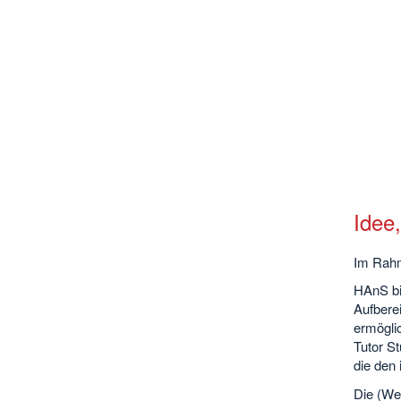
Idee
Im Rahm
HAnS bie
Aufberei
ermöglic
Tutor S
die den
Die (Wei