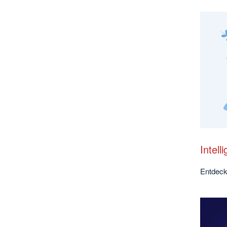
Intell
Entdec