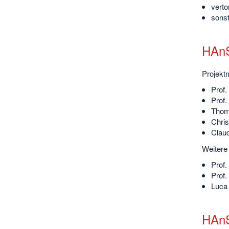
verto
sonst
HAnS
Projektm
Prof.
Prof.
Thoma
Chris
Claud
Weitere
Prof.
Prof.
Luca 
HAnS