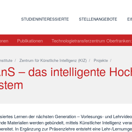
STUDIENINTERESSIERTE
STELLENANGEBOTE
E
ionen
Publikationen
Technologietransferzentrum Oberfranken: D
Institute
/
Zentrum für Künstliche Intelligenz (KIZ)
/
Projekte
/
nS – das intelligente Hoc
stem
siertes Lernen der nächsten Generation – Vorlesungs- und Lehrvide
nde Materialien werden gebündelt, mittels Künstlicher Intelligenz verar
bereitet. In Ergänzung zur Präsenzlehre entsteht eine Lehr-/Lernumg