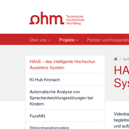
Über uns
Projekte
Partner und Kooperat
/
In-
HAnS – das intelligente Hochschul-
HA
Assistenz-System
Sy
KI-Hub Kronach
Automatische Analyse von
Sprachentwicklungsstörungen bei
Kindern
Videoba
FuzeNN
begleite
und auf
Stimmtransformation