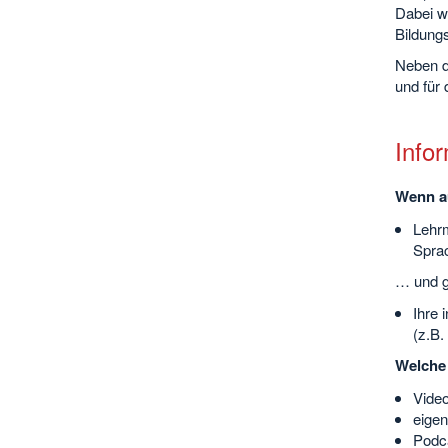
Dabei we
Bildung
Neben d
und für 
Info
Wenn au
Lehrm
Spra
… und g
Ihre 
(z.B.
Welche 
Video
eigen
Podca