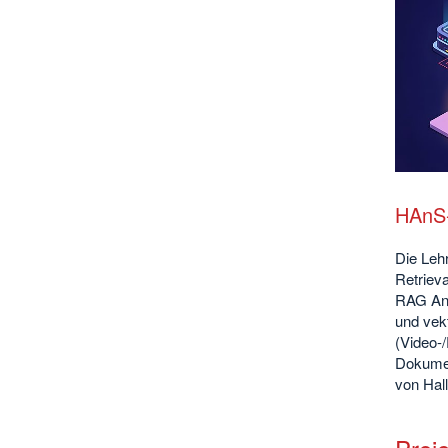
HAnS-
Die Leh
Retriev
RAG Ans
und vekt
(Video-/
Dokumen
von Hal