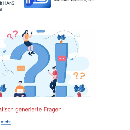
Mit HAnS
um
tisch generierte Fragen
e
mehr