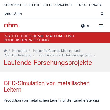
STUDIENINTERESSIERTE
STELLENANGEBOTE
EINRICHTUNGEN
FAKULTÄTEN
NAVIG
DE
AUSK
INSTITUT FÜR CHEMIE, MATERIAL- UND
PRODUKTENTWICKLUNG
/
In-Institute
/
Institut für Chemie, Material- und
Produktentwicklung
/
Forschungs- und Entwicklungsprojekte
/
Laufende Forschungsprojekte
CFD-Simulation von metallischen
Leitern
Produktion von metallischen Leitern für die Kabelherstellung